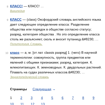
КЛАСС!
— КЛАСС! …
8
Википедия
КЛАСС
— (class) Оксфордский словарь английского языка
9
дает следующее определение класса: Разделение
общества или порядок в обществе согласно статусу;
разряд, категория общества . Но это определение класса
столь же разъясняет, сколь и вносит путаницу.&#8230; …
Политология. Словарь.
класс
— а; м. [от лат. classis разряд] 1. (чего) В научной
10
терминологии: совокупность, группа предметов или
явлений с общими признаками; разряд, категория. К.
млекопитающих. К. земноводных. К. двудольных растений.
Плавать на судах различных классов.&#8230; …
Энциклопедический словарь
Страницы
Следующая
→
1
2
3
4
5
6
7
8
9
10
11
12
13