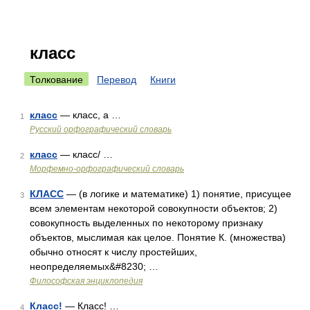
класс
Толкование
Перевод
Книги
класс
— класс, а …
1
Русский орфографический словарь
класс
— класс/ …
2
Морфемно-орфографический словарь
КЛАСС
— (в логике и математике) 1) понятие, присущее
3
всем элементам некоторой совокупности объектов; 2)
совокупность выделенных по некоторому признаку
объектов, мыслимая как целое. Понятие К. (множества)
обычно относят к числу простейших,
неопределяемых&#8230; …
Философская энциклопедия
Класс!
— Класс! …
4