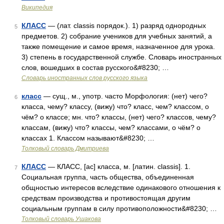
Википедия
КЛАСС
— (лат. classis порядок.). 1) разряд однородных
5
предметов. 2) собрание учеников для учебных занятий, а
также помещение и самое время, назначенное для урока.
3) степень в государственной службе. Словарь иностранных
слов, вошедших в состав русского&#8230; …
Словарь иностранных слов русского языка
класс
— сущ., м., употр. часто Морфология: (нет) чего?
6
класса, чему? классу, (вижу) что? класс, чем? классом, о
чём? о классе; мн. что? классы, (нет) чего? классов, чему?
классам, (вижу) что? классы, чем? классами, о чём? о
классах 1. Классом называют&#8230; …
Толковый словарь Дмитриева
КЛАСС
— КЛАСС, [ас] класса, м. [латин. classis]. 1.
7
Социальная группа, часть общества, объединенная
общностью интересов вследствие одинакового отношения к
средствам производства и противостоящая другим
социальным группам в силу противоположности&#8230; …
Толковый словарь Ушакова